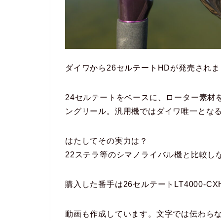
ダイワから26セルテートHDが発売され
24セルテートをベースに、ローター素材
ングリール。汎用機ではダイワ唯一とな
はたしてその実力は？
22ステラ等のシマノライバル機と比較し
購入した番手は26セルテートLT4000-CX
動画も作成しています。文字では伝わら