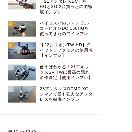
「21アンタレスDC」を
HGとXG 2台買ったので徹
底インプレ
ハイコスパのシマノ 21ス
2
コーピオンDC 150HGを
使ってきたのでインプレ
【22ジリオンTW HD】ダ
3
イワトップクラスの使用感
【インプレ】
使えばわかる！21アルフ
4
ァスSV TWは最高の隠れ
名作決定【使用インプレ】
23アンタレスDCMD XG
5
シマノで最も強力なアンタ
レスを徹底インプレ