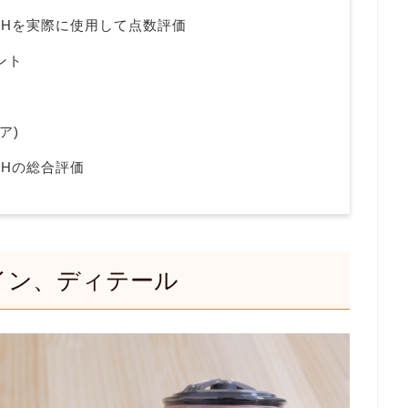
-CXHを実際に使用して点数評価
ント
ア)
CXHの総合評価
イン、ディテール