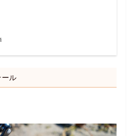
価
テール