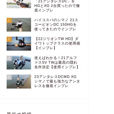
「21アンタレスDC」を
HGとXG 2台買ったので徹
底インプレ
ハイコスパのシマノ 21ス
2
コーピオンDC 150HGを
使ってきたのでインプレ
【22ジリオンTW HD】ダ
3
イワトップクラスの使用感
【インプレ】
使えばわかる！21アルフ
4
ァスSV TWは最高の隠れ
名作決定【使用インプレ】
23アンタレスDCMD XG
5
シマノで最も強力なアンタ
レスを徹底インプレ