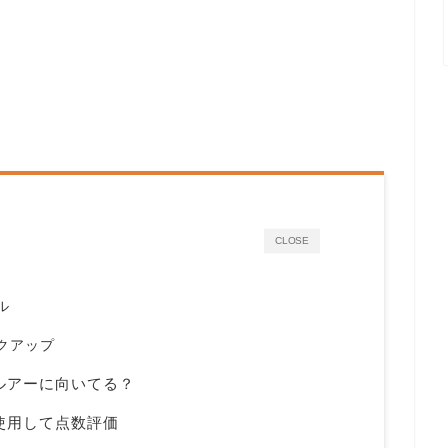
CLOSE
ル
ックアップ
なルアーに向いてる？
に使用して点数評価