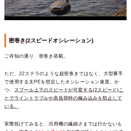
密巻き(2スピードオシレーション)
ご存知の通り、密巻き搭載。
ただ、22ステラのような超密巻きではなく、大型番手
で使用する太PEを想定したオシレーション速度。か
つ、
スプール上下のスピードが可変する(2スピード)こ
とでライントラブルや高負荷時の噛み込みを防止して
いる。
実際投げてみると、汎用機の繊細さまでは行かないも