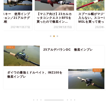
マニア向け】23カルカ
スプール幅がマジで気に
21ナスキー 使用
タコンクエストBFSを
入らない。スコーピオン
レッション／21ア
ったので徹底イン...
MGLを買って使ってみ...
ラと比較
2023年5月13日
2020年4月30日
2021年1
25アルデバランDC 徹底インプレ
ダイワの最強ミドルベイト、IMZ100を
徹底インプレ