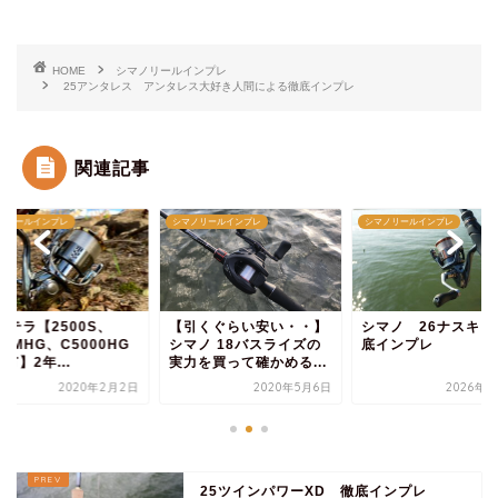
HOME
シマノリールインプレ
25アンタレス アンタレス大好き人間による徹底インプレ
関連記事
ノリールインプレ
シマノリールインプレ
シマノリールインプレ
引くぐらい安い・・】
シマノ 26ナスキー 徹
18ステラ【2500S、
マノ 18バスライズの
底インプレ
3000MHG、C5000
力を買って確かめる...
を所有】2年...
2020年5月6日
2026年2月1日
2020年2
25ツインパワーXD 徹底インプレ