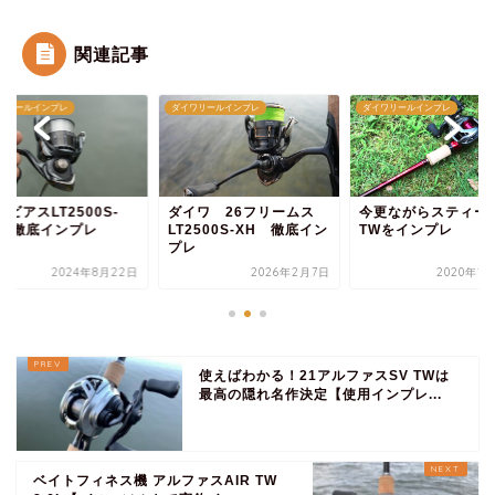
関連記事
ワリールインプレ
ダイワリールインプレ
ダイワリールインプレ
ルビアスLT2500S-
ダイワ 26フリームス
今更ながらスティー
H 徹底インプレ
LT2500S-XH 徹底イン
TWをインプレ
プレ
2024年8月22日
2026年2月7日
2020年1
使えばわかる！21アルファスSV TWは
最高の隠れ名作決定【使用インプレ...
ベイトフィネス機 アルファスAIR TW