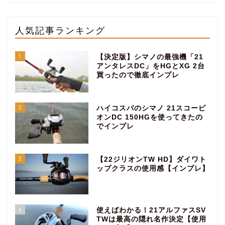
人気記事ランキング
1
【決定版】シマノの最強機「21
アンタレスDC」をHGとXG 2台
買ったので徹底インプレ
2
ハイコスパのシマノ 21スコーピ
オンDC 150HGを使ってきたの
でインプレ
3
【22ジリオンTW HD】ダイワト
ップクラスの使用感【インプレ】
4
使えばわかる！21アルファスSV
TWは最高の隠れ名作決定【使用