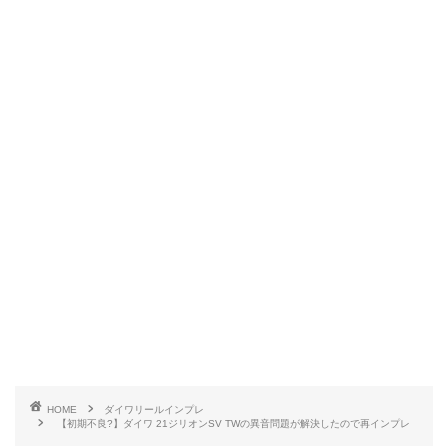
HOME
ダイワリールインプレ
【初期不良?】ダイワ 21ジリオンSV TWの異音問題が解決したので再インプレ