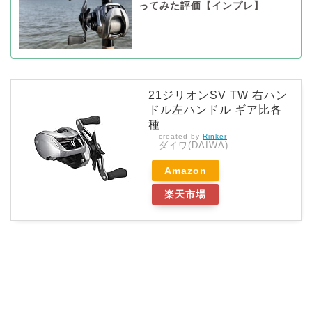
ってみた評価【インプレ】
21ジリオンSV TW 右ハン
ドル左ハンドル ギア比各
種
created by
Rinker
ダイワ(DAIWA)
Amazon
楽天市場