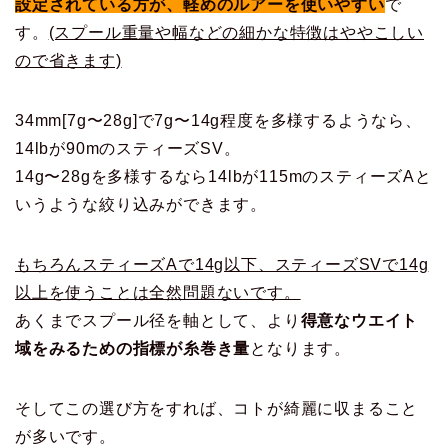
設定されている方が、軽めのルアーを使いやすい
で
す。
(スプール重量や幅などの細かな特徴はややこしい
ので省きます)
34mm[7g〜28g]で7g〜14g程度を多様するようなら、
14lbが90mのスティーズSV。
14g〜28gを多様するなら14lbが115mのスティーズAと
いうような絞り込みができます。
もちろんスティーズAで14g以下、スティーズSVで14g
以上を使うことは全然問題ないです。
あくまでスプール径を軸として、より
得意なウエイト
域をみるための指標が糸巻き量
となります。
そしてこの選び方をすれば、コトが綺麗に収まること
が多いです。