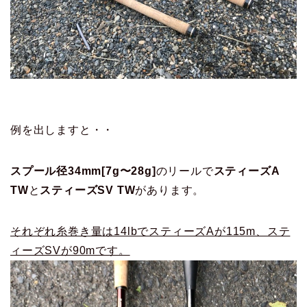
例を出しますと・・
スプール径34mm[7g〜28g]
のリールで
スティーズA
TW
と
スティーズSV TW
があります。
それぞれ糸巻き量は14lbでスティーズAが115m、ステ
ィーズSVが90mです。