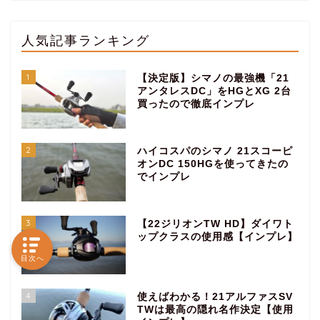
人気記事ランキング
1
【決定版】シマノの最強機「21
アンタレスDC」をHGとXG 2台
買ったので徹底インプレ
2
ハイコスパのシマノ 21スコーピ
オンDC 150HGを使ってきたの
でインプレ
3
【22ジリオンTW HD】ダイワト
ップクラスの使用感【インプレ】
目次へ
4
使えばわかる！21アルファスSV
TWは最高の隠れ名作決定【使用