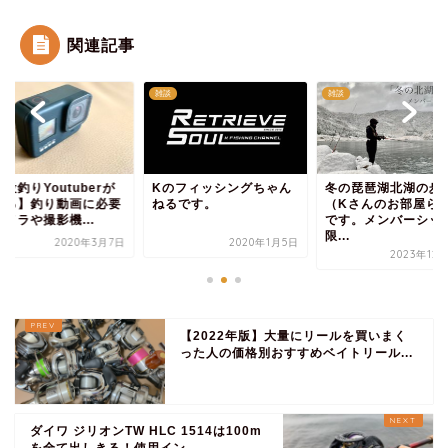
関連記事
雑談
雑談
役釣りYoutuberが
Kのフィッシングちゃん
冬の琵琶湖北湖の歩
える】釣り動画に必要
ねるです。
（Kさんのお部屋ら
メラや撮影機...
です。メンバーシッ
限...
2020年3月7日
2020年1月5日
2023年12
【2022年版】大量にリールを買いまく
った人の価格別おすすめベイトリール...
ダイワ ジリオンTW HLC 1514は100m