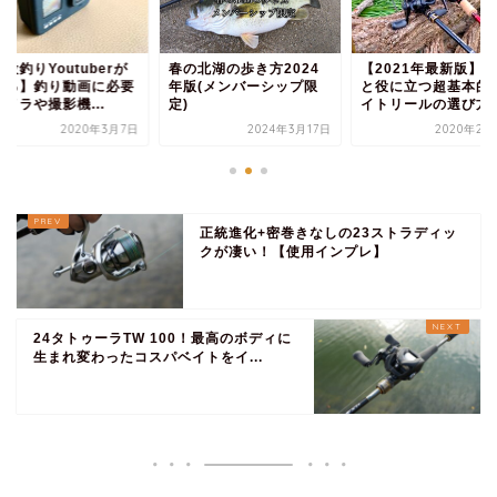
役釣りYoutuberが
春の北湖の歩き方2024
【2021年最新版】
える】釣り動画に必要
年版(メンバーシップ限
と役に立つ超基本的
メラや撮影機...
定)
イトリールの選び方紹.
2020年3月7日
2024年3月17日
2020年2月
正統進化+密巻きなしの23ストラディッ
クが凄い！【使用インプレ】
24タトゥーラTW 100！最高のボディに
生まれ変わったコスパベイトをイ...