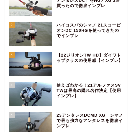
アンタレスDC」をHGとXG 2台
買ったので徹底インプレ
2
ハイコスパのシマノ 21スコーピ
オンDC 150HGを使ってきたの
でインプレ
3
【22ジリオンTW HD】ダイワト
ップクラスの使用感【インプレ】
4
使えばわかる！21アルファスSV
TWは最高の隠れ名作決定【使用
インプレ】
5
23アンタレスDCMD XG シマノ
で最も強力なアンタレスを徹底イ
ンプレ