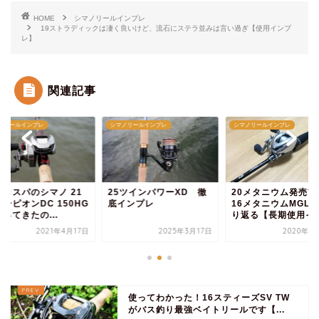
HOME
シマノリールインプレ
19ストラディックは凄く良いけど、流石にステラ並みは言い過ぎ【使用インプ
レ】
関連記事
ノリールインプレ
シマノリールインプレ
シマノリールインプレ
イコスパのシマノ 21
25ツインパワーXD 徹
20メタニウム発売前
ーピオンDC 150HG
底インプレ
16メタニウムMGL
ってきたの...
り返る【長期使用イン.
2021年4月17日
2025年3月17日
2020年1
使ってわかった！16スティーズSV TW
がバス釣り最強ベイトリールです【...