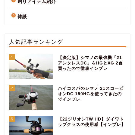
釣りアイテム紹介
雑談
人気記事ランキング
1
【決定版】シマノの最強機「21
アンタレスDC」をHGとXG 2台
買ったので徹底インプレ
2
ハイコスパのシマノ 21スコーピ
オンDC 150HGを使ってきたの
でインプレ
3
【22ジリオンTW HD】ダイワト
ップクラスの使用感【インプレ】