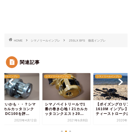
HOME
シマノリールインプレ
25SLX BFS 徹底インプレ
関連記事
ノリールインプレ
シマノリールインプレ
シマノリールインプレ
マノベイトリールで1
【ポイズングロリアス
必要ないかも・・？
の巻き心地！21カルカ
1610M インプレ】マイ
ノ 20カルカッタコ
コンクエスト20...
ティーストロークは2...
エストDC100を評...
2021年6月8日
2020年5月18日
2020年4