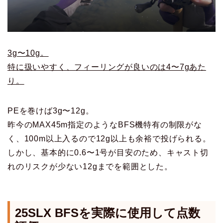
3g〜10g。
特に扱いやすく、フィーリングが良いのは4〜7gあた
り。
PEを巻けば3g〜12g。
昨今のMAX45m指定のようなBFS機特有の制限がな
く、100m以上入るので12g以上も余裕で投げられる。
しかし、基本的に0.6〜1号が目安のため、キャスト切
れのリスクが少ない12gまでを範囲とした。
25SLX BFS
を実際に使用して点数