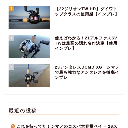
3
【22ジリオンTW HD】ダイワト
ップクラスの使用感【インプレ】
4
使えばわかる！21アルファスSV
TWは最高の隠れ名作決定【使用
インプレ】
5
23アンタレスDCMD XG シマノ
で最も強力なアンタレスを徹底イ
ンプレ
最近の投稿
これを待ってた！シマノのコスパ大容量ベイト 26ス