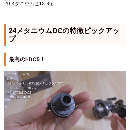
20メタニウムは13.8g。
24メタニウムDCの特徴ピックアッ
プ
最高のI-DC5！