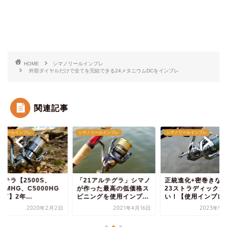
HOME
シマノリールインプレ
外部ダイヤルだけで全てを完結できる24メタニウムDCをインプレ
関連記事
シマノリールインプレ
シマノリールインプレ
シマノリールイ
「21アルテグラ」シマノ
正統進化+密巻きなしの
18ステラ【
G
が作った最高の低価格ス
23ストラディックが凄
3000MHG
ピニングを使用インプ...
い！【使用インプレ】
を所有】2年
2日
2021年4月16日
2023年9月24日