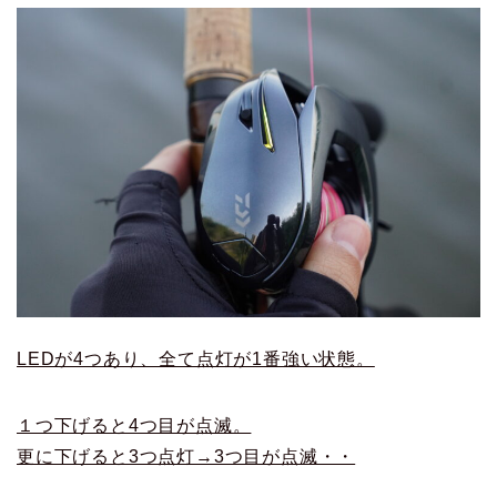
LEDが4つあり、全て点灯が1番強い状態。
１つ下げると4つ目が点滅。
更に下げると3つ点灯→3つ目が点滅・・