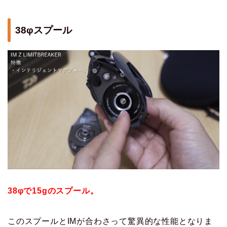
38φスプール
38φで15gのスプール。
このスプールとIMが合わさって驚異的な性能となりま