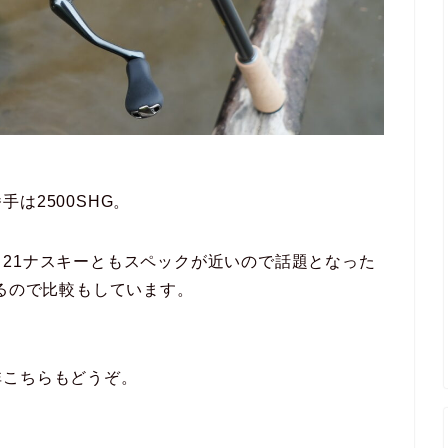
は2500SHG。
21ナスキーともスペックが近いので話題となった
いるので比較もしています。
非こちらもどうぞ。