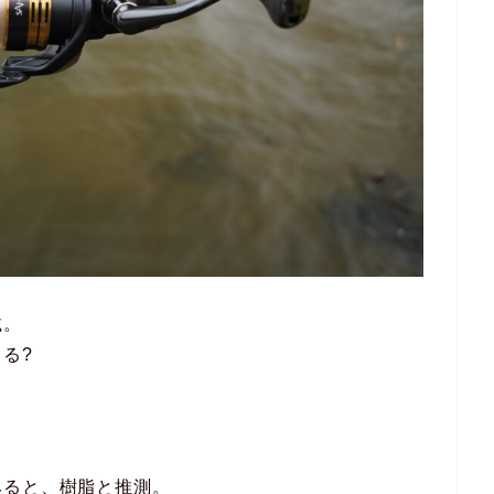
載。
る?
みると、樹脂と推測。