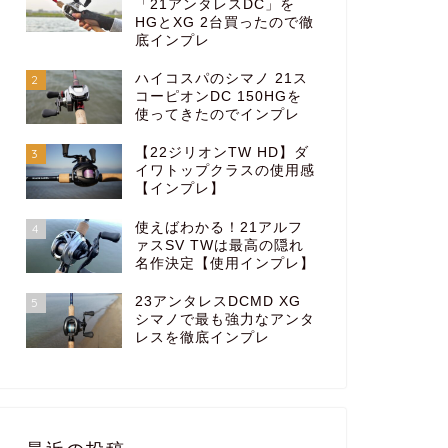
「21アンタレスDC」を
HGとXG 2台買ったので徹
底インプレ
ハイコスパのシマノ 21ス
2
コーピオンDC 150HGを
使ってきたのでインプレ
【22ジリオンTW HD】ダ
3
イワトップクラスの使用感
【インプレ】
使えばわかる！21アルフ
4
ァスSV TWは最高の隠れ
名作決定【使用インプレ】
23アンタレスDCMD XG
5
シマノで最も強力なアンタ
レスを徹底インプレ