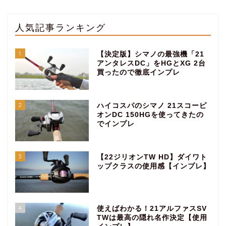
人気記事ランキング
1
【決定版】シマノの最強機「21
アンタレスDC」をHGとXG 2台
買ったので徹底インプレ
2
ハイコスパのシマノ 21スコーピ
オンDC 150HGを使ってきたの
でインプレ
3
【22ジリオンTW HD】ダイワト
ップクラスの使用感【インプレ】
4
使えばわかる！21アルファスSV
TWは最高の隠れ名作決定【使用