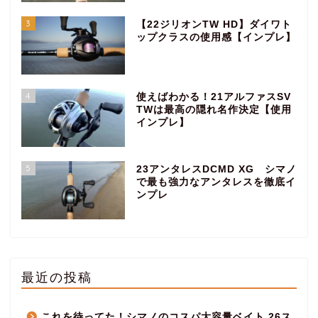
3
【22ジリオンTW HD】ダイワト
ップクラスの使用感【インプレ】
4
使えばわかる！21アルファスSV
TWは最高の隠れ名作決定【使用
インプレ】
5
23アンタレスDCMD XG シマノ
で最も強力なアンタレスを徹底イ
ンプレ
最近の投稿
これを待ってた！シマノのコスパ大容量ベイト 26ス