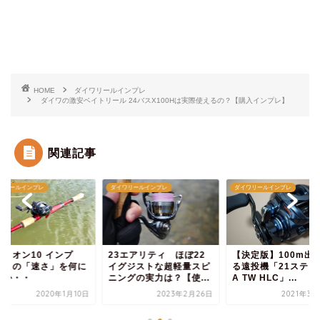
HOME
ダイワリールインプレ
ダイワの激安ベイトリール 24バスX100Hは実際使えるの？【購入インプレ】
関連記事
ワリールインプレ
ダイワリールインプレ
ダイワリールインプレ
3エアリティ ほぼ22
【決定版】100m出しき
【ジリオン10 イン
グジストな超軽量スピ
る遠投機「21スティーズ
レ】この「速さ」を
ングの実力は？【使...
A TW HLC」...
使うか・・
2023年2月26日
2021年3月22日
2020年1